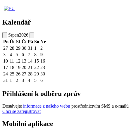
Kalendář
Srpen
2026
Po
Út
St
Čt
Pá
So
Ne
27
28
29
30
31
1
2
3
4
5
6
7
8
9
10
11
12
13
14
15
16
17
18
19
20
21
22
23
24
25
26
27
28
29
30
31
1
2
3
4
5
6
Přihlášení k odběru zpráv
Dostávejte
informace z našeho webu
prostřednictvím SMS a e-mailů
Chci se zaregistrovat
Mobilní aplikace