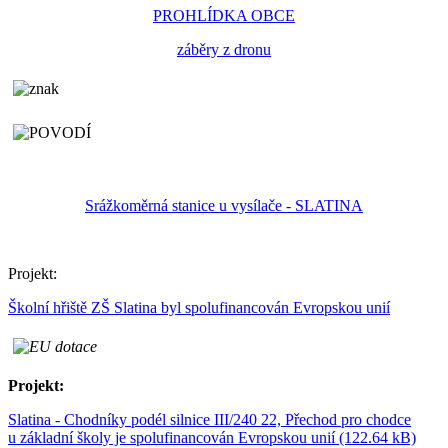
PROHLÍDKA OBCE
záběry z dronu
Srážkoměrná stanice u vysílače - SLATINA
Projekt:
Školní hřiště ZŠ Slatina byl spolufinancován Evropskou unií
Projekt:
Slatina - Chodníky podél silnice III/240 22, Přechod pro chodce
u základní školy je spolufinancován Evropskou unií (122.64 kB)