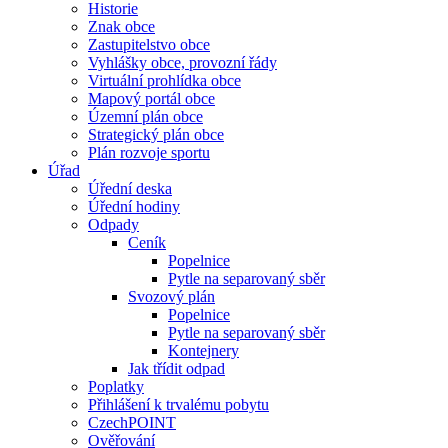
Historie
Znak obce
Zastupitelstvo obce
Vyhlášky obce, provozní řády
Virtuální prohlídka obce
Mapový portál obce
Územní plán obce
Strategický plán obce
Plán rozvoje sportu
Úřad
Úřední deska
Úřední hodiny
Odpady
Ceník
Popelnice
Pytle na separovaný sběr
Svozový plán
Popelnice
Pytle na separovaný sběr
Kontejnery
Jak třídit odpad
Poplatky
Přihlášení k trvalému pobytu
CzechPOINT
Ověřování