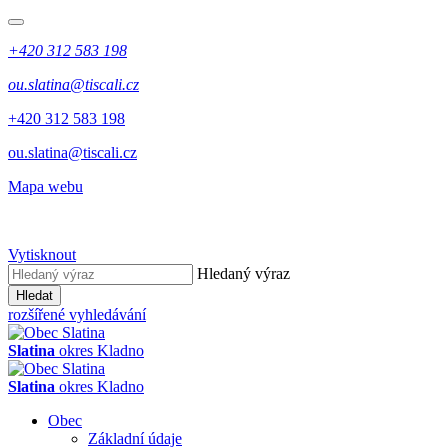
+420 312 583 198
ou.slatina@tiscali.cz
+420 312 583 198
ou.slatina@tiscali.cz
Mapa webu
Vytisknout
Hledaný výraz
Hledat
rozšířené vyhledávání
Slatina
okres Kladno
Slatina
okres Kladno
Obec
Základní údaje