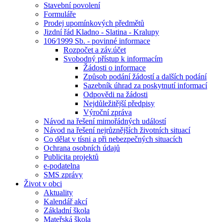
Stavební povolení
Formuláře
Prodej upomínkových předmětů
Jizdní řád Kladno - Slatina - Kralupy
106⁄1999 Sb. - povinné informace
Rozpočet a záv.účet
Svobodný přístup k informacím
Žádosti o informace
Způsob podání žádostí a dalších podání
Sazebník úhrad za poskytnutí informací
Odpovědi na žádosti
Nejdůležitější předpisy
Výroční zpráva
Návod na řešení mimořádných událostí
Návod na řešení nejrůznějších životních situací
Co dělat v tísni a při nebezpečných situacích
Ochrana osobních údajů
Publicita projektů
e-podatelna
SMS zprávy
Život v obci
Aktuality
Kalendář akcí
Základní škola
Mateřská škola