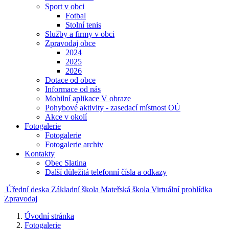
Sport v obci
Fotbal
Stolní tenis
Služby a firmy v obci
Zpravodaj obce
2024
2025
2026
Dotace od obce
Informace od nás
Mobilní aplikace V obraze
Pohybové aktivity - zasedací místnost OÚ
Akce v okolí
Fotogalerie
Fotogalerie
Fotogalerie archiv
Kontakty
Obec Slatina
Další důležitá telefonní čísla a odkazy
Úřední deska
Základní škola
Mateřská škola
Virtuální prohlídka
Zpravodaj
Úvodní stránka
Fotogalerie