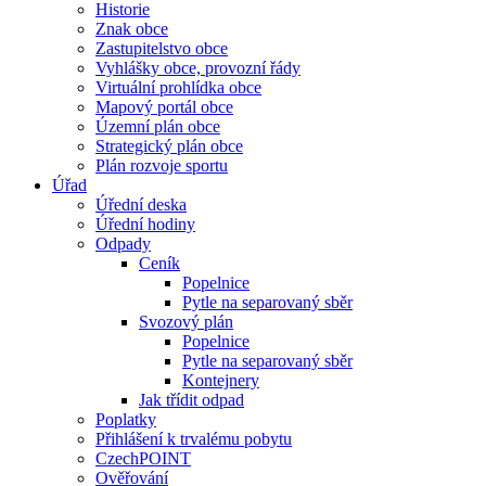
Historie
Znak obce
Zastupitelstvo obce
Vyhlášky obce, provozní řády
Virtuální prohlídka obce
Mapový portál obce
Územní plán obce
Strategický plán obce
Plán rozvoje sportu
Úřad
Úřední deska
Úřední hodiny
Odpady
Ceník
Popelnice
Pytle na separovaný sběr
Svozový plán
Popelnice
Pytle na separovaný sběr
Kontejnery
Jak třídit odpad
Poplatky
Přihlášení k trvalému pobytu
CzechPOINT
Ověřování