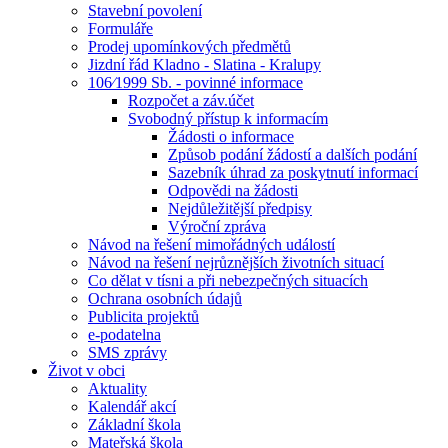
Stavební povolení
Formuláře
Prodej upomínkových předmětů
Jizdní řád Kladno - Slatina - Kralupy
106⁄1999 Sb. - povinné informace
Rozpočet a záv.účet
Svobodný přístup k informacím
Žádosti o informace
Způsob podání žádostí a dalších podání
Sazebník úhrad za poskytnutí informací
Odpovědi na žádosti
Nejdůležitější předpisy
Výroční zpráva
Návod na řešení mimořádných událostí
Návod na řešení nejrůznějších životních situací
Co dělat v tísni a při nebezpečných situacích
Ochrana osobních údajů
Publicita projektů
e-podatelna
SMS zprávy
Život v obci
Aktuality
Kalendář akcí
Základní škola
Mateřská škola