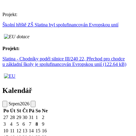
Projekt:
Školní hřiště ZŠ Slatina byl spolufinancován Evropskou unií
Projekt:
Slatina - Chodníky podél silnice III/240 22, Přechod pro chodce
u základní školy je spolufinancován Evropskou unií (122.64 kB)
Kalendář
Srpen
2026
Po
Út
St
Čt
Pá
So
Ne
27
28
29
30
31
1
2
3
4
5
6
7
8
9
10
11
12
13
14
15
16