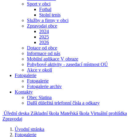
Sport v obci
Fotbal
Stolní tenis
Služby a firmy v obci
Zpravodaj obce
2024
2025
2026
Dotace od obce
Informace od nás
Mobilní aplikace V obraze
Pohybové aktivity - zasedací místnost OÚ
Akce v okolí
Fotogalerie
Fotogalerie
Fotogalerie archiv
Kontakty
Obec Slatina
Další důležitá telefonní čísla a odkazy
Úřední deska
Základní škola
Mateřská škola
Virtuální prohlídka
Zpravodaj
Úvodní stránka
Fotogalerie