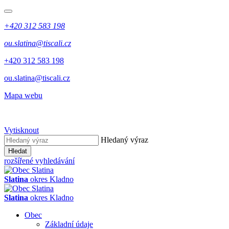
+420 312 583 198
ou.slatina@tiscali.cz
+420 312 583 198
ou.slatina@tiscali.cz
Mapa webu
Vytisknout
Hledaný výraz
Hledat
rozšířené vyhledávání
Slatina
okres Kladno
Slatina
okres Kladno
Obec
Základní údaje