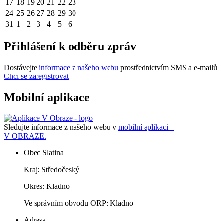
17
18
19
20
21
22
23
24
25
26
27
28
29
30
31
1
2
3
4
5
6
Přihlášení k odběru zpráv
Dostávejte
informace z našeho webu
prostřednictvím SMS a e-mailů
Chci se zaregistrovat
Mobilní aplikace
Sledujte informace z našeho webu v
mobilní aplikaci –
V OBRAZE.
Obec Slatina
Kraj: Středočeský
Okres: Kladno
Ve správním obvodu ORP: Kladno
Adresa