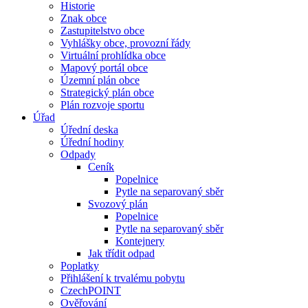
Historie
Znak obce
Zastupitelstvo obce
Vyhlášky obce, provozní řády
Virtuální prohlídka obce
Mapový portál obce
Územní plán obce
Strategický plán obce
Plán rozvoje sportu
Úřad
Úřední deska
Úřední hodiny
Odpady
Ceník
Popelnice
Pytle na separovaný sběr
Svozový plán
Popelnice
Pytle na separovaný sběr
Kontejnery
Jak třídit odpad
Poplatky
Přihlášení k trvalému pobytu
CzechPOINT
Ověřování