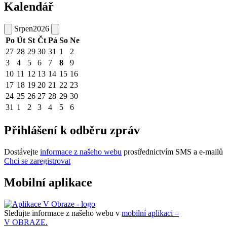
Kalendář
Srpen
2026
Po
Út
St
Čt
Pá
So
Ne
27
28
29
30
31
1
2
3
4
5
6
7
8
9
10
11
12
13
14
15
16
17
18
19
20
21
22
23
24
25
26
27
28
29
30
31
1
2
3
4
5
6
Přihlášení k odběru zpráv
Dostávejte
informace z našeho webu
prostřednictvím SMS a e-mailů
Chci se zaregistrovat
Mobilní aplikace
Sledujte informace z našeho webu v
mobilní aplikaci –
V OBRAZE.