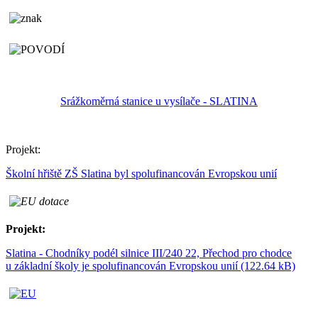
Srážkoměrná stanice u vysílače - SLATINA
Projekt:
Školní hřiště ZŠ Slatina byl spolufinancován Evropskou unií
Projekt:
Slatina - Chodníky podél silnice III/240 22, Přechod pro chodce
u základní školy je spolufinancován Evropskou unií (122.64 kB)