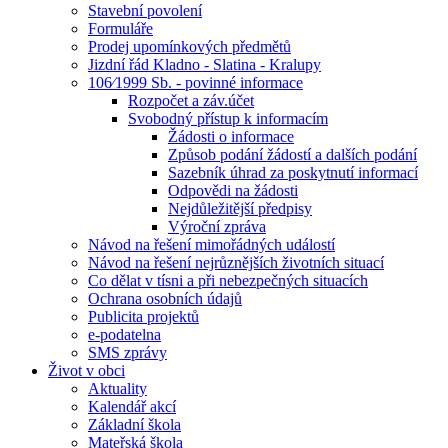
Stavební povolení
Formuláře
Prodej upomínkových předmětů
Jizdní řád Kladno - Slatina - Kralupy
106⁄1999 Sb. - povinné informace
Rozpočet a záv.účet
Svobodný přístup k informacím
Žádosti o informace
Způsob podání žádostí a dalších podání
Sazebník úhrad za poskytnutí informací
Odpovědi na žádosti
Nejdůležitější předpisy
Výroční zpráva
Návod na řešení mimořádných událostí
Návod na řešení nejrůznějších životních situací
Co dělat v tísni a při nebezpečných situacích
Ochrana osobních údajů
Publicita projektů
e-podatelna
SMS zprávy
Život v obci
Aktuality
Kalendář akcí
Základní škola
Mateřská škola