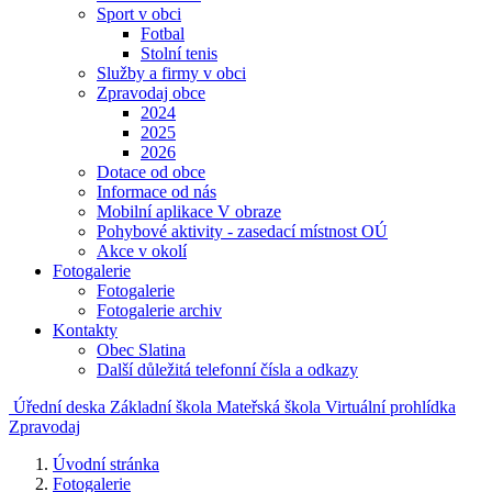
Sport v obci
Fotbal
Stolní tenis
Služby a firmy v obci
Zpravodaj obce
2024
2025
2026
Dotace od obce
Informace od nás
Mobilní aplikace V obraze
Pohybové aktivity - zasedací místnost OÚ
Akce v okolí
Fotogalerie
Fotogalerie
Fotogalerie archiv
Kontakty
Obec Slatina
Další důležitá telefonní čísla a odkazy
Úřední deska
Základní škola
Mateřská škola
Virtuální prohlídka
Zpravodaj
Úvodní stránka
Fotogalerie