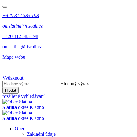
+420 312 583 198
ou.slatina@tiscali.cz
+420 312 583 198
ou.slatina@tiscali.cz
Mapa webu
Vytisknout
Hledaný výraz
Hledat
rozšířené vyhledávání
Slatina
okres Kladno
Slatina
okres Kladno
Obec
Základní údaje