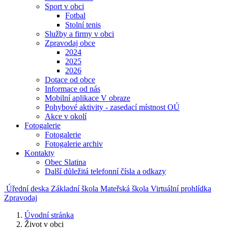
Sport v obci
Fotbal
Stolní tenis
Služby a firmy v obci
Zpravodaj obce
2024
2025
2026
Dotace od obce
Informace od nás
Mobilní aplikace V obraze
Pohybové aktivity - zasedací místnost OÚ
Akce v okolí
Fotogalerie
Fotogalerie
Fotogalerie archiv
Kontakty
Obec Slatina
Další důležitá telefonní čísla a odkazy
Úřední deska
Základní škola
Mateřská škola
Virtuální prohlídka
Zpravodaj
Úvodní stránka
Život v obci