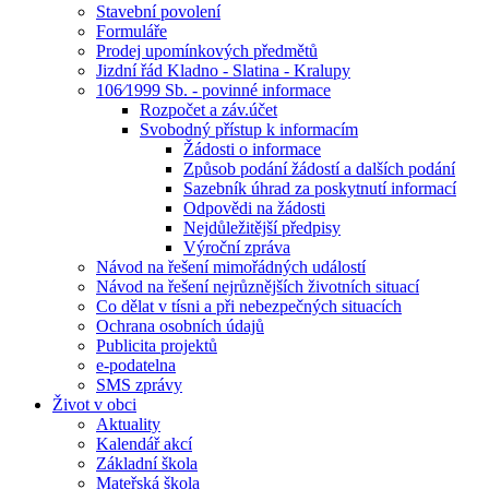
Stavební povolení
Formuláře
Prodej upomínkových předmětů
Jizdní řád Kladno - Slatina - Kralupy
106⁄1999 Sb. - povinné informace
Rozpočet a záv.účet
Svobodný přístup k informacím
Žádosti o informace
Způsob podání žádostí a dalších podání
Sazebník úhrad za poskytnutí informací
Odpovědi na žádosti
Nejdůležitější předpisy
Výroční zpráva
Návod na řešení mimořádných událostí
Návod na řešení nejrůznějších životních situací
Co dělat v tísni a při nebezpečných situacích
Ochrana osobních údajů
Publicita projektů
e-podatelna
SMS zprávy
Život v obci
Aktuality
Kalendář akcí
Základní škola
Mateřská škola