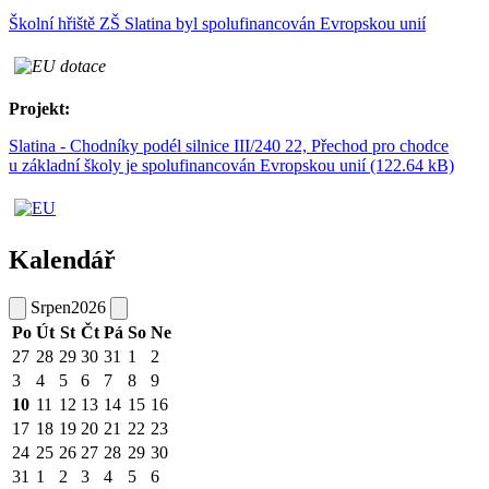
Školní hřiště ZŠ Slatina byl spolufinancován Evropskou unií
Projekt:
Slatina - Chodníky podél silnice III/240 22, Přechod pro chodce
u základní školy je spolufinancován Evropskou unií (122.64 kB)
Kalendář
Srpen
2026
Po
Út
St
Čt
Pá
So
Ne
27
28
29
30
31
1
2
3
4
5
6
7
8
9
10
11
12
13
14
15
16
17
18
19
20
21
22
23
24
25
26
27
28
29
30
31
1
2
3
4
5
6