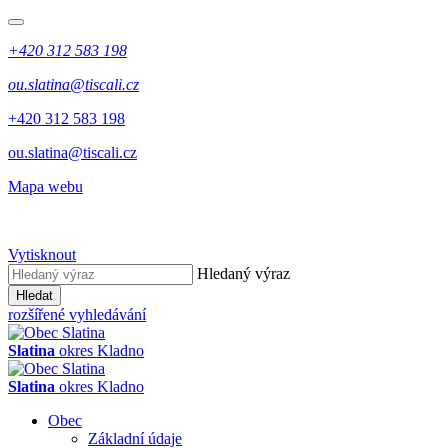
+420 312 583 198
ou.slatina@tiscali.cz
+420 312 583 198
ou.slatina@tiscali.cz
Mapa webu
Vytisknout
Hledaný výraz
Hledat
rozšířené vyhledávání
Slatina
okres Kladno
Slatina
okres Kladno
Obec
Základní údaje