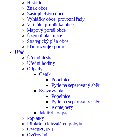
Historie
Znak obce
Zastupitelstvo obce
Vyhlášky obce, provozní řády
Virtuální prohlídka obce
Mapový portál obce
Územní plán obce
Strategický plán obce
Plán rozvoje sportu
Úřad
Úřední deska
Úřední hodiny
Odpady
Ceník
Popelnice
Pytle na separovaný sběr
Svozový plán
Popelnice
Pytle na separovaný sběr
Kontejnery
Jak třídit odpad
Poplatky
Přihlášení k trvalému pobytu
CzechPOINT
Ověřování