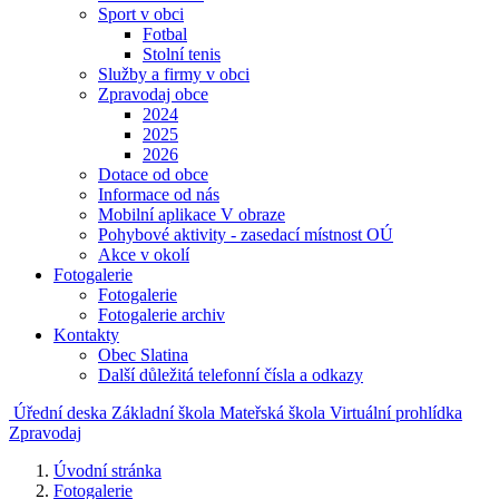
Sport v obci
Fotbal
Stolní tenis
Služby a firmy v obci
Zpravodaj obce
2024
2025
2026
Dotace od obce
Informace od nás
Mobilní aplikace V obraze
Pohybové aktivity - zasedací místnost OÚ
Akce v okolí
Fotogalerie
Fotogalerie
Fotogalerie archiv
Kontakty
Obec Slatina
Další důležitá telefonní čísla a odkazy
Úřední deska
Základní škola
Mateřská škola
Virtuální prohlídka
Zpravodaj
Úvodní stránka
Fotogalerie