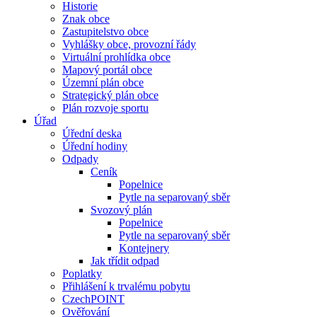
Historie
Znak obce
Zastupitelstvo obce
Vyhlášky obce, provozní řády
Virtuální prohlídka obce
Mapový portál obce
Územní plán obce
Strategický plán obce
Plán rozvoje sportu
Úřad
Úřední deska
Úřední hodiny
Odpady
Ceník
Popelnice
Pytle na separovaný sběr
Svozový plán
Popelnice
Pytle na separovaný sběr
Kontejnery
Jak třídit odpad
Poplatky
Přihlášení k trvalému pobytu
CzechPOINT
Ověřování