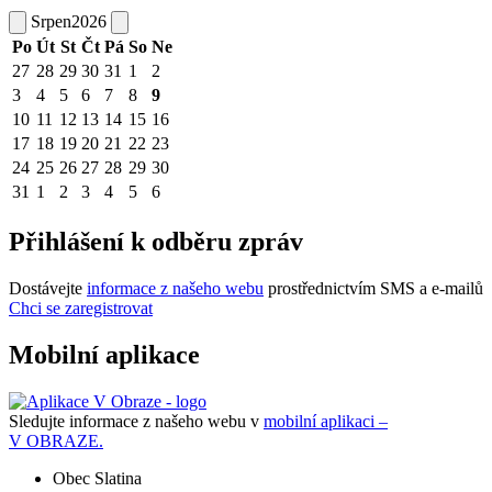
Srpen
2026
Po
Út
St
Čt
Pá
So
Ne
27
28
29
30
31
1
2
3
4
5
6
7
8
9
10
11
12
13
14
15
16
17
18
19
20
21
22
23
24
25
26
27
28
29
30
31
1
2
3
4
5
6
Přihlášení k odběru zpráv
Dostávejte
informace z našeho webu
prostřednictvím SMS a e-mailů
Chci se zaregistrovat
Mobilní aplikace
Sledujte informace z našeho webu v
mobilní aplikaci –
V OBRAZE.
Obec Slatina