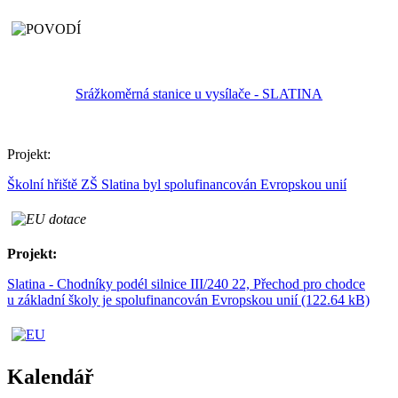
Srážkoměrná stanice u vysílače - SLATINA
Projekt:
Školní hřiště ZŠ Slatina byl spolufinancován Evropskou unií
Projekt:
Slatina - Chodníky podél silnice III/240 22, Přechod pro chodce
u základní školy je spolufinancován Evropskou unií (122.64 kB)
Kalendář