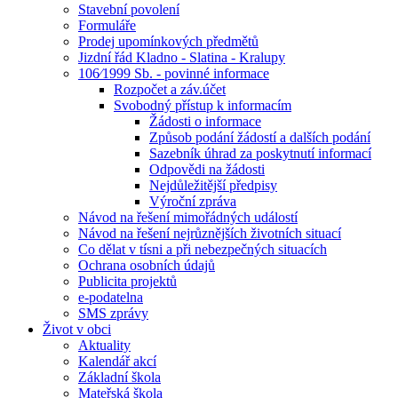
Stavební povolení
Formuláře
Prodej upomínkových předmětů
Jizdní řád Kladno - Slatina - Kralupy
106⁄1999 Sb. - povinné informace
Rozpočet a záv.účet
Svobodný přístup k informacím
Žádosti o informace
Způsob podání žádostí a dalších podání
Sazebník úhrad za poskytnutí informací
Odpovědi na žádosti
Nejdůležitější předpisy
Výroční zpráva
Návod na řešení mimořádných událostí
Návod na řešení nejrůznějších životních situací
Co dělat v tísni a při nebezpečných situacích
Ochrana osobních údajů
Publicita projektů
e-podatelna
SMS zprávy
Život v obci
Aktuality
Kalendář akcí
Základní škola
Mateřská škola