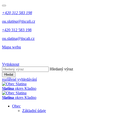
+420 312 583 198
ou.slatina@tiscali.cz
+420 312 583 198
ou.slatina@tiscali.cz
Mapa webu
Vytisknout
Hledaný výraz
Hledat
rozšířené vyhledávání
Slatina
okres Kladno
Slatina
okres Kladno
Obec
Základní údaje