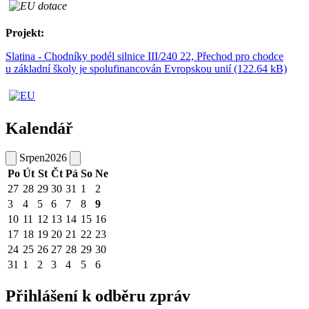
Projekt:
Slatina - Chodníky podél silnice III/240 22, Přechod pro chodce
u základní školy je spolufinancován Evropskou unií (122.64 kB)
Kalendář
Srpen
2026
Po
Út
St
Čt
Pá
So
Ne
27
28
29
30
31
1
2
3
4
5
6
7
8
9
10
11
12
13
14
15
16
17
18
19
20
21
22
23
24
25
26
27
28
29
30
31
1
2
3
4
5
6
Přihlášení k odběru zpráv