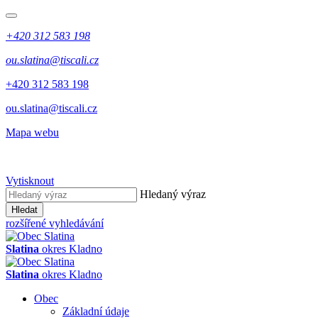
+420 312 583 198
ou.slatina@tiscali.cz
+420 312 583 198
ou.slatina@tiscali.cz
Mapa webu
Vytisknout
Hledaný výraz
Hledat
rozšířené vyhledávání
Slatina
okres Kladno
Slatina
okres Kladno
Obec
Základní údaje