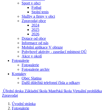
Sport v obci
Fotbal
Stolní tenis
Služby a firmy v obci
Zpravodaj obce
2024
2025
2026
Dotace od obce
Informace od nás
Mobilní aplikace V obraze
Pohybové aktivity - zasedací místnost OÚ
Akce v okolí
Fotogalerie
Fotogalerie
Fotogalerie archiv
Kontakty
Obec Slatina
Další důležitá telefonní čísla a odkazy
Úřední deska
Základní škola
Mateřská škola
Virtuální prohlídka
Zpravodaj
Úvodní stránka
Fotogalerie