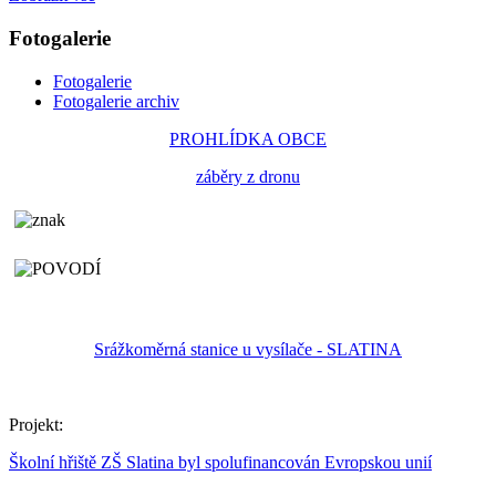
Fotogalerie
Fotogalerie
Fotogalerie archiv
PROHLÍDKA OBCE
záběry z dronu
Srážkoměrná stanice u vysílače - SLATINA
Projekt:
Školní hřiště ZŠ Slatina byl spolufinancován Evropskou unií