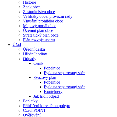
Historie
Znak obce
Zastupitelstvo obce
Vyhlášky obce, provozní řády
Virtuální prohlídka obce
Mapový portál obce
Územní plán obce
Strategický plán obce
Plán rozvoje sportu
Úřad
Úřední deska
Úřední hodiny
Odpady
Ceník
Popelnice
Pytle na separovaný sběr
Svozový plán
Popelnice
Pytle na separovaný sběr
Kontejnery
Jak třídit odpad
Poplatky
Přihlášení k trvalému pobytu
CzechPOINT
Ověřování