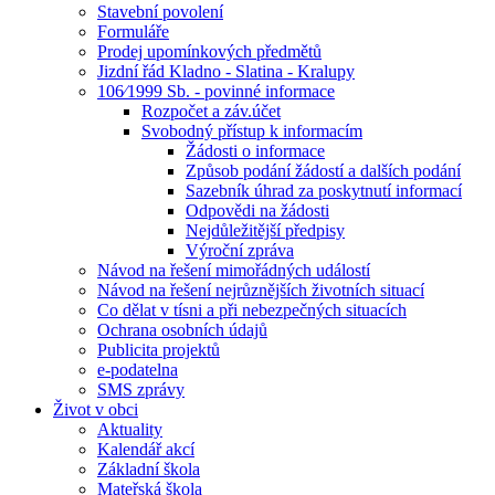
Stavební povolení
Formuláře
Prodej upomínkových předmětů
Jizdní řád Kladno - Slatina - Kralupy
106⁄1999 Sb. - povinné informace
Rozpočet a záv.účet
Svobodný přístup k informacím
Žádosti o informace
Způsob podání žádostí a dalších podání
Sazebník úhrad za poskytnutí informací
Odpovědi na žádosti
Nejdůležitější předpisy
Výroční zpráva
Návod na řešení mimořádných událostí
Návod na řešení nejrůznějších životních situací
Co dělat v tísni a při nebezpečných situacích
Ochrana osobních údajů
Publicita projektů
e-podatelna
SMS zprávy
Život v obci
Aktuality
Kalendář akcí
Základní škola
Mateřská škola