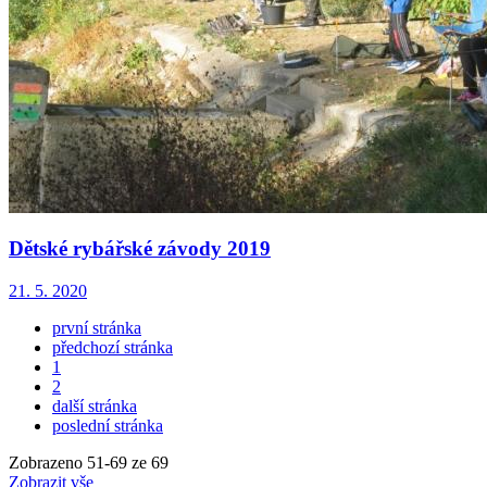
Dětské rybářské závody 2019
21. 5. 2020
první stránka
předchozí stránka
1
2
další stránka
poslední stránka
Zobrazeno
51
-
69
ze 69
Zobrazit vše